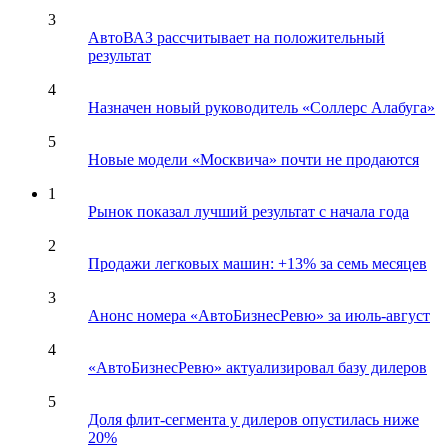
3
АвтоВАЗ рассчитывает на положительный
результат
4
Назначен новый руководитель «Соллерс Алабуга»
5
Новые модели «Москвича» почти не продаются
1
Рынок показал лучший результат с начала года
2
Продажи легковых машин: +13% за семь месяцев
3
Анонс номера «АвтоБизнесРевю» за июль-август
4
«АвтоБизнесРевю» актуализировал базу дилеров
5
Доля флит-сегмента у дилеров опустилась ниже
20%