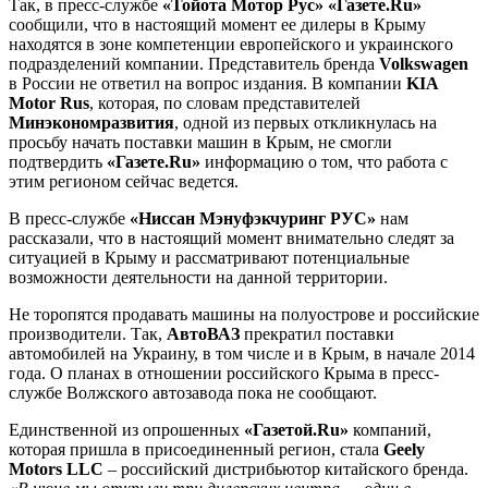
Так, в пресс-службе
«Тойота Мотор Рус» «Газете.Ru»
сообщили, что в настоящий момент ее дилеры в Крыму
находятся в зоне компетенции европейского и украинского
подразделений компании. Представитель бренда
Volkswagen
в России не ответил на вопрос издания. В компании
KIA
Motor Rus
, которая, по словам представителей
Минэкономразвития
, одной из первых откликнулась на
просьбу начать поставки машин в Крым, не смогли
подтвердить
«Газете.Ru»
информацию о том, что работа с
этим регионом сейчас ведется.
В пресс-службе
«Ниссан Мэнуфэкчуринг РУС»
нам
рассказали, что в настоящий момент внимательно следят за
ситуацией в Крыму и рассматривают потенциальные
возможности деятельности на данной территории.
Не торопятся продавать машины на полуострове и российские
производители. Так,
АвтоВАЗ
прекратил поставки
автомобилей на Украину, в том числе и в Крым, в начале 2014
года. О планах в отношении российского Крыма в пресс-
службе Волжского автозавода пока не сообщают.
Единственной из опрошенных
«Газетой.Ru»
компаний,
которая пришла в присоединенный регион, стала
Geely
Motors LLC
– российский дистрибьютор китайского бренда.