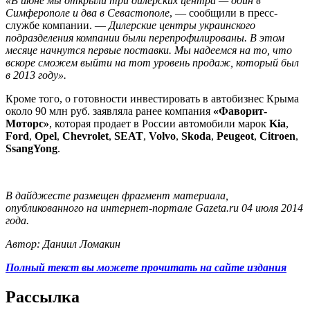
«В июне мы открыли три дилерских центра — один в
Симферополе и два в Севастополе
, — сообщили в пресс-
службе компании. —
Дилерские центры украинского
подразделения компании были перепрофилированы. В этом
месяце начнутся первые поставки. Мы надеемся на то, что
вскоре сможем выйти на тот уровень продаж, который был
в 2013 году».
Кроме того, о готовности инвестировать в автобизнес Крыма
около 90 млн руб. заявляла ранее компания
«Фаворит-
Моторс»
, которая продает в России автомобили марок
Kia
,
Ford
,
Opel
,
Chevrolet
,
SEAT
,
Volvo
,
Skoda
,
Peugeot
,
Citroen
,
SsangYong
.
В дайджесте размещен фрагмент материала,
опубликованного на интернет-портале Gazeta.ru 04 июля 2014
года.
Автор: Даниил Ломакин
Полный текст вы можете прочитать на сайте издания
Рассылка