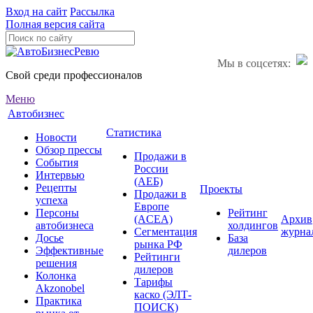
Вход на сайт
Рассылка
Полная версия сайта
Мы в соцсетях:
Свой среди профессионалов
Меню
Автобизнес
Статистика
Новости
Обзор прессы
Продажи в
События
России
Интервью
(АЕБ)
Рецепты
Проекты
Продажи в
успеха
Европе
Персоны
Рейтинг
(ACEA)
Архив
автобизнеса
холдингов
Сегментация
журна
Досье
База
рынка РФ
Эффективные
дилеров
Рейтинги
решения
дилеров
Колонка
Тарифы
Akzonobel
каско (ЭЛТ-
Практика
ПОИСК)