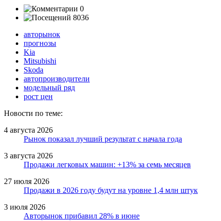
0
8036
авторынок
прогнозы
Kia
Mitsubishi
Skoda
автопроизводители
модельный ряд
рост цен
Новости по теме:
4 августа 2026
Рынок показал лучший результат с начала года
3 августа 2026
Продажи легковых машин: +13% за семь месяцев
27 июля 2026
Продажи в 2026 году будут на уровне 1,4 млн штук
3 июля 2026
Авторынок прибавил 28% в июне