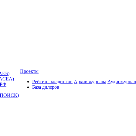
Проекты
АЕБ)
(ACEA)
Рейтинг холдингов
Архив журнала
Аудиожурнал
 РФ
База дилеров
Т-ПОИСК)