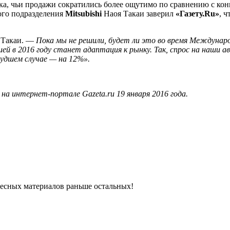
ка, чьи продажи сократились более ощутимо по сравнению с кон
кого подразделения
Mitsubishi
Наоя Такаи заверил
«Газету.Ru»
, ч
л Такаи. —
Пока мы не решили, будет ли это во время Междунаро
й в 2016 году станет адаптация к рынку. Так, спрос на наши а
худшем случае — на 12%».
а интернет-портале Gazeta.ru 19 января 2016 года.
ресных материалов раньше остальных!