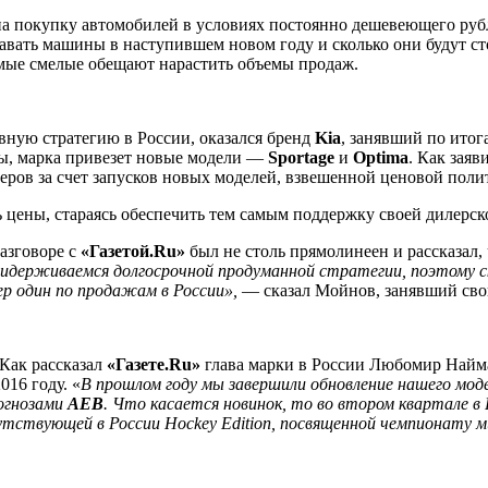
 на покупку автомобилей в условиях постоянно дешевеющего руб
авать машины в наступившем новом году и сколько они будут ст
амые смелые обещают нарастить объемы продаж.
ивную стратегию в России, оказался бренд
Kia
, занявший по итог
аты, марка привезет новые модели —
Sportage
и
Optima
. Как заяв
еров за счет запусков новых моделей, взвешенной ценовой пол
 цены, стараясь обеспечить тем самым поддержку своей дилерск
азговоре с
«Газетой.Ru»
был не столь прямолинеен и рассказал, 
идерживаемся долгосрочной продуманной стратегии, поэтому ск
ер один по продажам в России»,
— сказал Мойнов, занявший свой
 Как рассказал
«Газете.Ru»
глава марки в России Любомир Найман
016 году. «
В прошлом году мы завершили обновление нашего моде
рогнозами
AEB
. Что касается новинок, то во втором квартале в
сутствующей в России Hockey Edition, посвященной чемпионату м