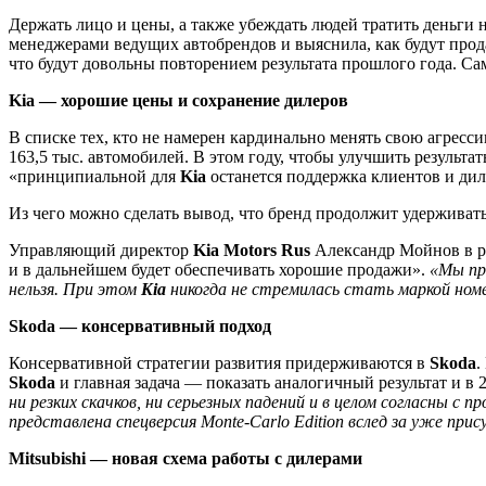
Держать лицо и цены, а также убеждать людей тратить деньги
менеджерами ведущих автобрендов и выяснила, как будут прод
что будут довольны повторением результата прошлого года. С
Kia — хорошие цены и сохранение дилеров
В списке тех, кто не намерен кардинально менять свою агресс
163,5 тыс. автомобилей. В этом году, чтобы улучшить результ
«принципиальной для
Kia
останется поддержка клиентов и дил
Из чего можно сделать вывод, что бренд продолжит удерживать
Управляющий директор
Kia Motors Rus
Александр Мойнов в р
и в дальнейшем будет обеспечивать хорошие продажи».
«Мы пр
нельзя. При этом
Kia
никогда не стремилась стать маркой ном
Skoda — консервативный подход
Консервативной стратегии развития придерживаются в
Skoda
.
Skoda
и главная задача — показать аналогичный результат и в 2
ни резких скачков, ни серьезных падений и в целом согласны с п
представлена спецверсия Monte-Carlo Edition вслед за уже при
Mitsubishi — новая схема работы с дилерами