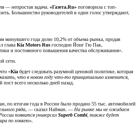
ля — непростая задача.
«Газета.Ru»
поговорила с топ-
оить. Большинство руководителей в один голос утверждают,
ам минувшего года долю 10,2% от объема рынка, продав
ил глава
Kia Motors Rus
господин Йонг Гю Пак,
итики и постоянного повышения качества обслуживания».
ой сети.
что «
Kia
будет следовать разумной ценовой политике, которая
азать, что в новом году что-то принципиально изменится,
 пост всего несколько дней назад.
, по итогам года в России было продано 55 тыс. автомобилей
льного ряда
, — сказал Найман. —
На рынке мы не ожидаем
 России появится универсал
Superb Combi
, также будет
ира по хоккею».