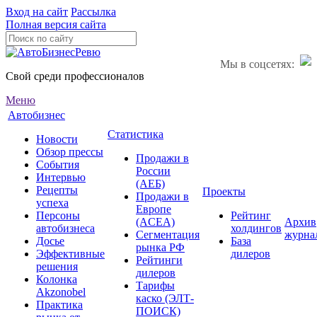
Вход на сайт
Рассылка
Полная версия сайта
Мы в соцсетях:
Свой среди профессионалов
Меню
Автобизнес
Статистика
Новости
Обзор прессы
Продажи в
События
России
Интервью
(АЕБ)
Рецепты
Проекты
Продажи в
успеха
Европе
Персоны
Рейтинг
(ACEA)
Архив
автобизнеса
холдингов
Сегментация
журна
Досье
База
рынка РФ
Эффективные
дилеров
Рейтинги
решения
дилеров
Колонка
Тарифы
Akzonobel
каско (ЭЛТ-
Практика
ПОИСК)