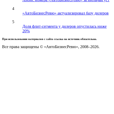
4
«АвтоБизнесРевю» актуализировал базу дилеров
5
Доля флит-сегмента у дилеров опустилась ниже
20%
При использовании материалов с сайта ссылка на источник обязательна.
Все права защищены © «АвтоБизнесРевю», 2008–2026.