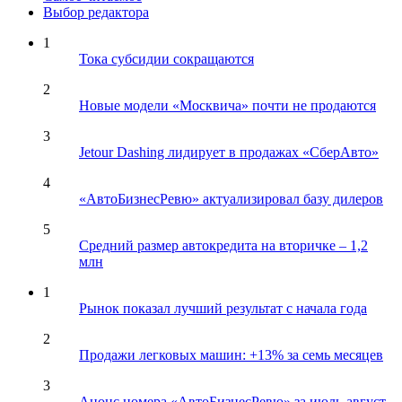
Выбор редактора
1
Тока субсидии сокращаются
2
Новые модели «Москвича» почти не продаются
3
Jetour Dashing лидирует в продажах «СберАвто»
4
«АвтоБизнесРевю» актуализировал базу дилеров
5
Средний размер автокредита на вторичке – 1,2
млн
1
Рынок показал лучший результат с начала года
2
Продажи легковых машин: +13% за семь месяцев
3
Анонс номера «АвтоБизнесРевю» за июль-август