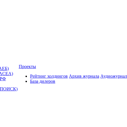
Проекты
АЕБ)
(ACEA)
Рейтинг холдингов
Архив журнала
Аудиожурнал
 РФ
База дилеров
Т-ПОИСК)