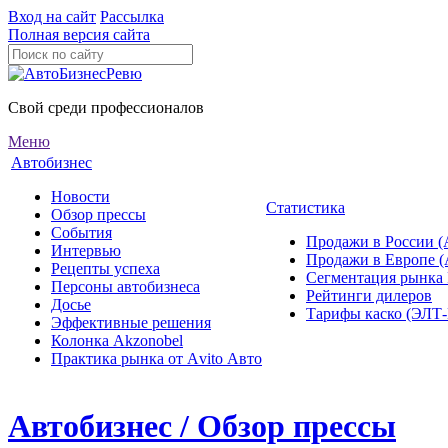
Вход на сайт
Рассылка
Полная версия сайта
Свой среди профессионалов
Меню
Автобизнес
Новости
Статистика
Обзор прессы
События
Продажи в России (
Интервью
Продажи в Европе 
Рецепты успеха
Сегментация рынка
Персоны автобизнеса
Рейтинги дилеров
Досье
Тарифы каско (ЭЛ
Эффективные решения
Колонка Akzonobel
Практика рынка от Аvito Авто
Автобизнес / Обзор прессы