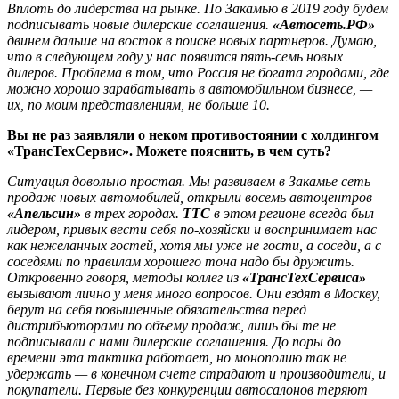
Вплоть до лидерства на рынке. По Закамью в 2019 году будем
подписывать новые дилерские соглашения.
«Автосеть.РФ»
двинем дальше на восток в поиске новых партнеров. Думаю,
что в следующем году у нас появится пять-семь новых
дилеров. Проблема в том, что Россия не богата городами, где
можно хорошо зарабатывать в автомобильном бизнесе, —
их, по моим представлениям, не больше 10.
Вы не раз заявляли о неком противостоянии с холдингом
«ТрансТехСервис». Можете пояснить, в чем суть?
Ситуация довольно простая. Мы развиваем в Закамье сеть
продаж новых автомобилей, открыли восемь автоцентров
«Апельсин»
в трех городах.
ТТС
в этом регионе всегда был
лидером, привык вести себя по-хозяйски и воспринимает нас
как нежеланных гостей, хотя мы уже не гости, а соседи, а с
соседями по правилам хорошего тона надо бы дружить.
Откровенно говоря, методы коллег из
«ТрансТехСервиса»
вызывают лично у меня много вопросов. Они ездят в Москву,
берут на себя повышенные обязательства перед
дистрибьюторами по объему продаж, лишь бы те не
подписывали с нами дилерские соглашения. До поры до
времени эта тактика работает, но монополию так не
удержать — в конечном счете страдают и производители, и
покупатели. Первые без конкуренции автосалонов теряют