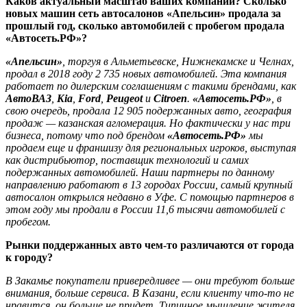
Каков актуальный масштаб ваших компаний? Сколько
новых машин сеть автосалонов «Апельсин» продала за
прошлый год, сколько автомобилей с пробегом продала
«Автосеть.РФ»?
«Апельсин»
, торгуя в Альметьевске, Нижнекамске и Челнах,
продал в 2018 году 2 735 новых автомобилей. Эта компания
работает по дилерским соглашениям с такими брендами, как
АвтоВАЗ
,
Kia
,
Ford
,
Peugeot
и
Citroen
.
«Автосеть.РФ»
, в
свою очередь, продала 12 905 подержанных авто, география
продаж — казанская агломерация. Но фактически у нас три
бизнеса, потому что под брендом
«Автосеть.РФ»
мы
продаем еще и франшизу для региональных игроков, выступая
как дистрибьютор, поставщик технологий и самих
подержанных автомобилей. Наши партнеры по данному
направлению работают в 13 городах России, самый крупный
автосалон открылся недавно в Уфе. С помощью партнеров в
этом году мы продали в России 11,6 тысячи автомобилей с
пробегом.
Рынки поддержанных авто чем-то различаются от города
к городу?
В Закамье покупатели привередливее — они требуют больше
внимания, больше сервиса. В Казани, если клиенту что-то не
нравится, он больше не придет. Типичное мышление жителя