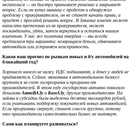
мегаполиса — он быстро принимает решение и закрывает
вопрос. Если он купил машину с пробегом и обнаружил
проблему с прикуривателем, он не станет качать права, а
приедет с просьбой решить вопрос. В Закамье клиент может
написать претензию из-за прикуривателя, может
поскандалить, уйти, затем вернуться и остаться нашим
клиентом. У нас же политика твердая — мы всегда
предлагаем три варианта: возвращаем деньги, обмениваем
автомобиль или устраняем неисправность.
Каков ваш прогноз по рынкам новых и б/у автомобилей на
ближайший год?
Хорошего ничего не вижу. НДС поднимают, а денег у людей не
прибавляется. Сейчас экономика в автомобильном бизнесе
крутится за счет госпрограмм и программ от
производителей. В этом году государство активно помогало
деньгами
АвтоВАЗу
и
КамАЗу
, другим производителям. На
займы и субсидии были выделены десятки миллиардов рублей,
если учитывать поддержку покупателей новых автомобилей.
Если программы свернут, станет совсем грустно, потому
что производители самостоятельно бизнес не вытянут.
Сами как планируете развиваться?