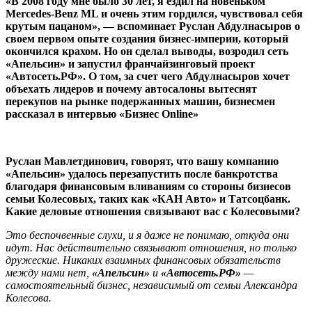
«В 2008 году мне было 30 лет, я ездил на новеньком
Mercedes-Benz ML и очень этим гордился, чувствовал себя
крутым пацаном», — вспоминает Руслан Абдулнасыров о
своем первом опыте создания бизнес-империи, который
окончился крахом. Но он сделал выводы, возродил сеть
«Апельсин» и запустил франчайзинговый проект
«Автосеть.РФ». О том, за счет чего Абдулнасыров хочет
объехать лидеров и почему автосалоны вытеснят
перекупов на рынке подержанных машин, бизнесмен
рассказал в интервью «Бизнес Online»
Руслан Мавлетдинович, говорят, что вашу компанию
«Апельсин» удалось перезапустить после банкротства
благодаря финансовым вливаниям со стороны бизнесов
семьи Колесовых, таких как «КАН Авто» и Татсоцбанк.
Какие деловые отношения связывают вас с Колесовыми?
Это беспочвенные слухи, и я даже не понимаю, откуда они
идут. Нас действительно связывают отношения, но только
дружеские. Никаких взаимных финансовых обязательств
между нами нет,
«Апельсин»
и
«Автосеть.РФ»
—
самостоятельный бизнес, независимый от семьи Александра
Колесова.