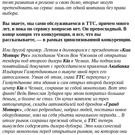
темп развития в регионе и свою долю, вторые могут
претендовать на сервис лишь от одной компании без права
выбора.
Вы знаете, мы сами обслуживаемся в ТТС, причем много
лет, и пока по сервису вопросов нет. Он превосходный. В
конце концов это конкуренция, и все, что вы
рассказываете, — в рамках цивилизованной конкуренции.
Или другой пример. Летом я договорился с президентом
«Киа
Моторс Рус»
господином Чжон Вон Чжоном об открытии
тендера под второго дилера
Kia
в Челнах. Мы подписали
понятийный документ с председателем правления
Акибанка
Ильдаром Галяутдиновым о выкупе мной трех его
автосалонов. Узнав об этом, глава
ТТС
перекупил у
Галяутдинова эти здания и сам открыл второй дилерский
центр
Kia
в Челнах, сохранив за собой монополию. Вот это
финт! Ведь Вячеслав Зубарев при этом потратил большие
деньги, а богаче не стал. Он купил комплекс из трех
автоцентров, склады автомобилей под брендом
«Гранд
Моторс»
, сделал ребрендинг, набрал людей, поставил новое
оборудование, взял на себя убытки начального периода… В
итоге рынок сохранил прежний объем, а
ТТС
теперь
вынужден содержать дилера-дублера. Это классический
страх монополии перед открытым рынком, на котором они