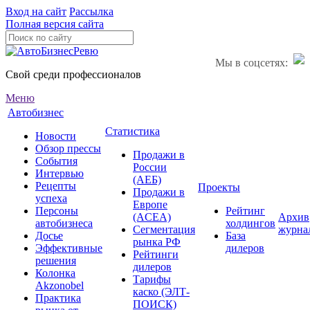
Вход на сайт
Рассылка
Полная версия сайта
Мы в соцсетях:
Свой среди профессионалов
Меню
Автобизнес
Статистика
Новости
Обзор прессы
Продажи в
События
России
Интервью
(АЕБ)
Рецепты
Проекты
Продажи в
успеха
Европе
Персоны
Рейтинг
(ACEA)
Архив
автобизнеса
холдингов
Сегментация
журна
Досье
База
рынка РФ
Эффективные
дилеров
Рейтинги
решения
дилеров
Колонка
Тарифы
Akzonobel
каско (ЭЛТ-
Практика
ПОИСК)