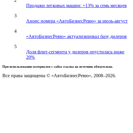
2
Продажи легковых машин: +13% за семь месяцев
3
Анонс номера «АвтоБизнесРевю» за июль-август
4
«АвтоБизнесРевю» актуализировал базу дилеров
5
Доля флит-сегмента у дилеров опустилась ниже
20%
При использовании материалов с сайта ссылка на источник обязательна.
Все права защищены © «АвтоБизнесРевю», 2008–2026.