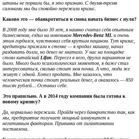
штаны не порвали бы, я это признаю. С двумя-тремя
салонами мы бы спокойно пережили кризис.
Каково это — обанкротиться и снова начать бизнес с нуля?
В 2008 году мне было 30 лет, я наивно считал себя опытным
бизнесменом, ездил на новеньком
Mercedes-Benz ML
и очень
этим гордился, чувствовал себя крутым пацаном. Тут кризис,
кредиторы прижали к стенке — я продал машину, начал
раздавать долги, но денег не хватало. У нас на площадке
стоял китайский
Lifan
. Пересел в него, других вариантов не
было. Много было психологических моментов, я даже стал
интересоваться, сколько стоит моя почка. А что, люди же
живут с одной. Хотел продать. Мне казалось, что
человеческая почка стоит реальных денег, а оказалось — 850
тысяч рублей… Оставил себе.
Это правильно. А в 2014 году компания была готова к
новому кризису?
Да, нормально пережили. Пройдя через банкротство так, как
мы, предприятие получает мощный иммунитет к
негативным факторам. Прививка от гигантомании
поставлена.