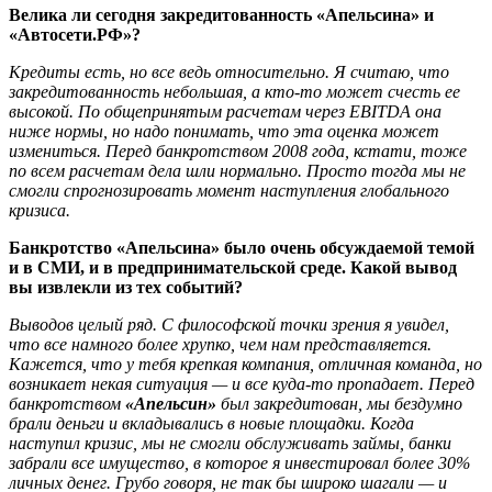
Велика ли сегодня закредитованность «Апельсина» и
«Автосети.РФ»?
Кредиты есть, но все ведь относительно. Я считаю, что
закредитованность небольшая, а кто-то может счесть ее
высокой. По общепринятым расчетам через EBITDA она
ниже нормы, но надо понимать, что эта оценка может
измениться. Перед банкротством 2008 года, кстати, тоже
по всем расчетам дела шли нормально. Просто тогда мы не
смогли спрогнозировать момент наступления глобального
кризиса.
Банкротство «Апельсина» было очень обсуждаемой темой
и в СМИ, и в предпринимательской среде. Какой вывод
вы извлекли из тех событий?
Выводов целый ряд. С философской точки зрения я увидел,
что все намного более хрупко, чем нам представляется.
Кажется, что у тебя крепкая компания, отличная команда, но
возникает некая ситуация — и все куда-то пропадает. Перед
банкротством
«Апельсин»
был закредитован, мы бездумно
брали деньги и вкладывались в новые площадки. Когда
наступил кризис, мы не смогли обслуживать займы, банки
забрали все имущество, в которое я инвестировал более 30%
личных денег. Грубо говоря, не так бы широко шагали — и