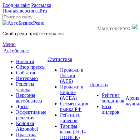
Вход на сайт
Рассылка
Полная версия сайта
Мы в соцсетях:
Свой среди профессионалов
Меню
Автобизнес
Статистика
Новости
Обзор прессы
Продажи в
События
России
Интервью
(АЕБ)
Рецепты
Проекты
Продажи в
успеха
Европе
Персоны
Рейтинг
(ACEA)
Архив
автобизнеса
холдингов
Сегментация
журна
Досье
База
рынка РФ
Эффективные
дилеров
Рейтинги
решения
дилеров
Колонка
Тарифы
Akzonobel
каско (ЭЛТ-
Практика
ПОИСК)