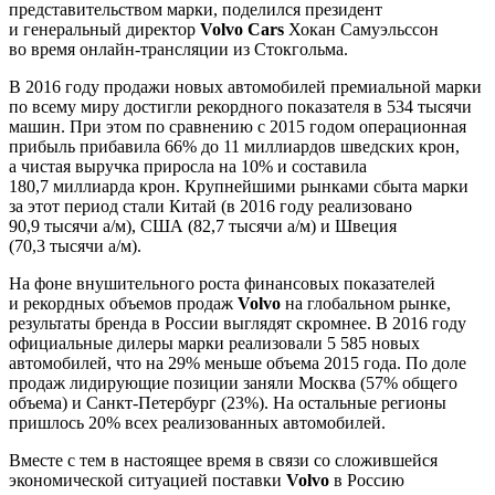
представительством марки, поделился президент
и генеральный директор
Volvo Cars
Хокан Самуэльссон
во время онлайн-трансляции из Стокгольма.
В 2016 году продажи новых автомобилей премиальной марки
по всему миру достигли рекордного показателя в 534 тысячи
машин. При этом по сравнению с 2015 годом операционная
прибыль прибавила 66% до 11 миллиардов шведских крон,
а чистая выручка приросла на 10% и составила
180,7 миллиарда крон. Крупнейшими рынками сбыта марки
за этот период стали Китай (в 2016 году реализовано
90,9 тысячи а/м), США (82,7 тысячи а/м) и Швеция
(70,3 тысячи а/м).
На фоне внушительного роста финансовых показателей
и рекордных объемов продаж
Volvo
на глобальном рынке,
результаты бренда в России выглядят скромнее. В 2016 году
официальные дилеры марки реализовали 5 585 новых
автомобилей, что на 29% меньше объема 2015 года. По доле
продаж лидирующие позиции заняли Москва (57% общего
объема) и Санкт-Петербург (23%). На остальные регионы
пришлось 20% всех реализованных автомобилей.
Вместе с тем в настоящее время в связи со сложившейся
экономической ситуацией поставки
Volvo
в Россию