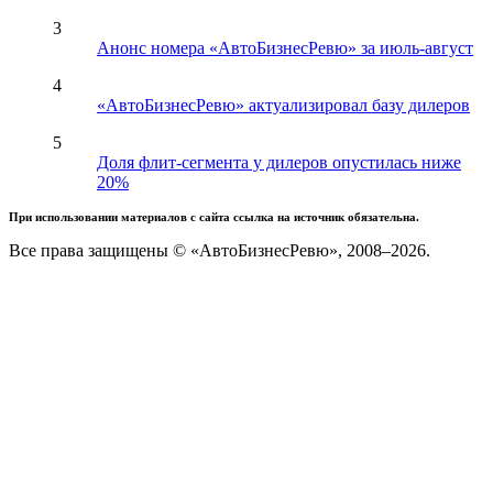
3
Анонс номера «АвтоБизнесРевю» за июль-август
4
«АвтоБизнесРевю» актуализировал базу дилеров
5
Доля флит-сегмента у дилеров опустилась ниже
20%
При использовании материалов с сайта ссылка на источник обязательна.
Все права защищены © «АвтоБизнесРевю», 2008–2026.