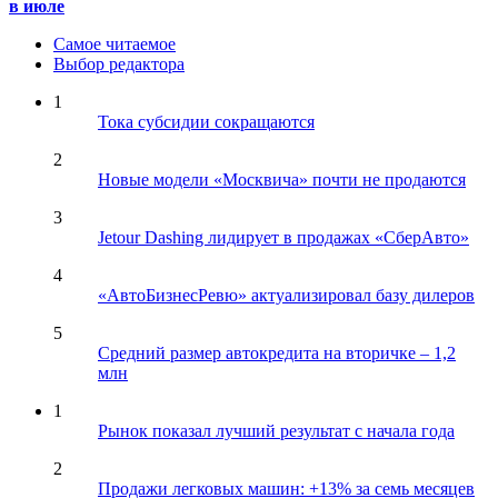
в июле
Самое читаемое
Выбор редактора
1
Тока субсидии сокращаются
2
Новые модели «Москвича» почти не продаются
3
Jetour Dashing лидирует в продажах «СберАвто»
4
«АвтоБизнесРевю» актуализировал базу дилеров
5
Средний размер автокредита на вторичке – 1,2
млн
1
Рынок показал лучший результат с начала года
2
Продажи легковых машин: +13% за семь месяцев