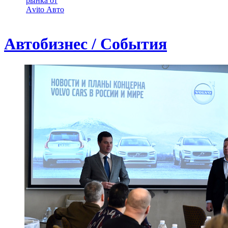
рынка от
Аvito Авто
Автобизнес / События