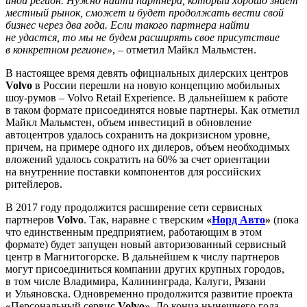
иной регион. Нужно найти партнера, который хорошо знает
местный рынок, сможет и будет продолжать вести свой
бизнес через два года. Если такого партнера найти
не удастся, то мы не будем расширять свое присутствие
в конкретном регионе»
, – отметил Майкл Мальмстен.
В настоящее время девять официальных дилерских центров
Volvo
в России перешли на новую концепцию мобильных
шоу-румов – Volvo Retail Experience. В дальнейшем к работе
в таком формате присоединятся новые партнеры. Как отметил
Майкл Мальмстен, объем инвестиций в обновление
автоцентров удалось сохранить на докризисном уровне,
причем, на примере одного их дилеров, объем необходимых
вложений удалось сократить на 60% за счет ориентации
на внутренние поставки компонентов для российских
ритейлеров.
В 2017 году продолжится расширение сети сервисных
партнеров
Volvo
. Так, наравне с тверским
«
Норд Авто
»
(пока
что единственным предприятием, работающим в этом
формате) будет запущен новый авторизованный сервисный
центр в Магнитогорске. В дальнейшем к числу партнеров
могут присоединиться компании других крупных городов,
в том числе Владимира, Калининграда, Калуги, Рязани
и Ульяновска. Одновременно продолжится развитие проекта
«Персональный сервис
Volvo
». До конца нынешнего года