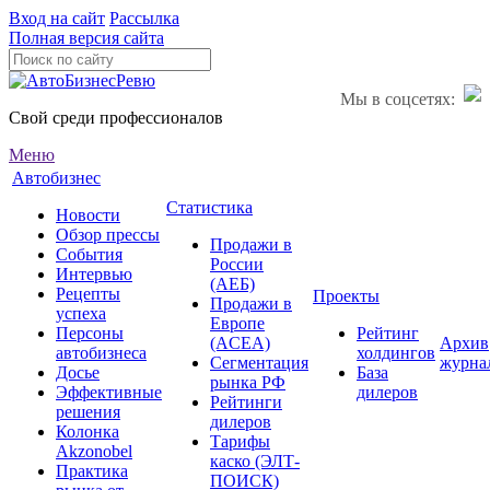
Вход на сайт
Рассылка
Полная версия сайта
Мы в соцсетях:
Свой среди профессионалов
Меню
Автобизнес
Статистика
Новости
Обзор прессы
Продажи в
События
России
Интервью
(АЕБ)
Рецепты
Проекты
Продажи в
успеха
Европе
Персоны
Рейтинг
(ACEA)
Архив
автобизнеса
холдингов
Сегментация
журна
Досье
База
рынка РФ
Эффективные
дилеров
Рейтинги
решения
дилеров
Колонка
Тарифы
Akzonobel
каско (ЭЛТ-
Практика
ПОИСК)