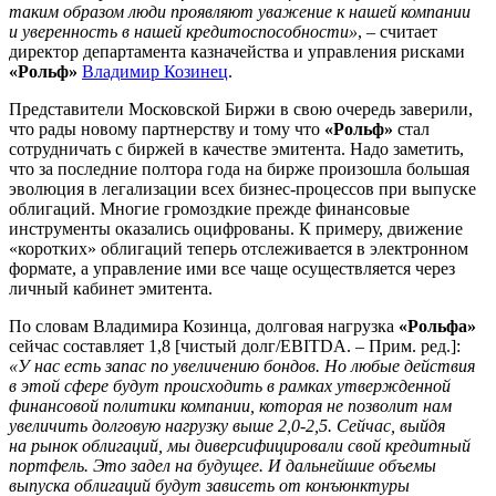
таким образом люди проявляют уважение к нашей компании
и уверенность в нашей кредитоспособности»
, – считает
директор департамента казначейства и управления рисками
«Рольф»
Владимир Козинец
.
Представители Московской Биржи в свою очередь заверили,
что рады новому партнерству и тому что
«Рольф»
стал
сотрудничать с биржей в качестве эмитента. Надо заметить,
что за последние полтора года на бирже произошла большая
эволюция в легализации всех бизнес-процессов при выпуске
облигаций. Многие громоздкие прежде финансовые
инструменты оказались оцифрованы. К примеру, движение
«коротких» облигаций теперь отслеживается в электронном
формате, а управление ими все чаще осуществляется через
личный кабинет эмитента.
По словам Владимира Козинца, долговая нагрузка
«Рольфа»
сейчас составляет 1,8 [чистый долг/EBITDA. – Прим. ред.]:
«У нас есть запас по увеличению бондов. Но любые действия
в этой сфере будут происходить в рамках утвержденной
финансовой политики компании, которая не позволит нам
увеличить долговую нагрузку выше 2,0-2,5. Сейчас, выйдя
на рынок облигаций, мы диверсифицировали свой кредитный
портфель. Это задел на будущее. И дальнейшие объемы
выпуска облигаций будут зависеть от конъюнктуры