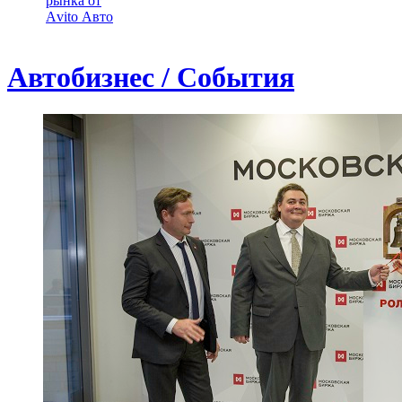
рынка от
Аvito Авто
Автобизнес / События