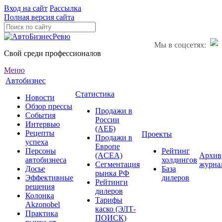
Вход на сайт
Рассылка
Полная версия сайта
Мы в соцсетях:
Свой среди профессионалов
Меню
Автобизнес
Статистика
Новости
Обзор прессы
Продажи в
События
России
Интервью
(АЕБ)
Рецепты
Проекты
Продажи в
успеха
Европе
Персоны
Рейтинг
(ACEA)
Архив
автобизнеса
холдингов
Сегментация
журна
Досье
База
рынка РФ
Эффективные
дилеров
Рейтинги
решения
дилеров
Колонка
Тарифы
Akzonobel
каско (ЭЛТ-
Практика
ПОИСК)