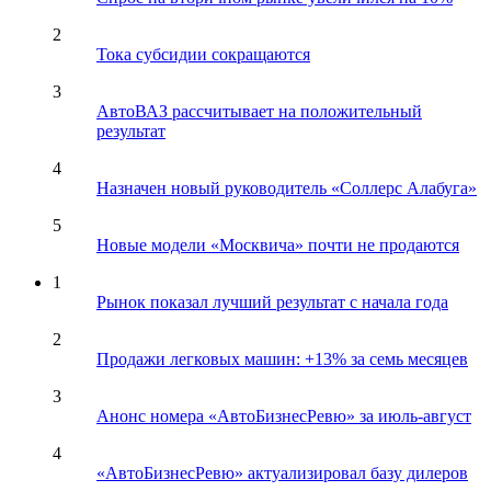
2
Тока субсидии сокращаются
3
АвтоВАЗ рассчитывает на положительный
результат
4
Назначен новый руководитель «Соллерс Алабуга»
5
Новые модели «Москвича» почти не продаются
1
Рынок показал лучший результат с начала года
2
Продажи легковых машин: +13% за семь месяцев
3
Анонс номера «АвтоБизнесРевю» за июль-август
4
«АвтоБизнесРевю» актуализировал базу дилеров