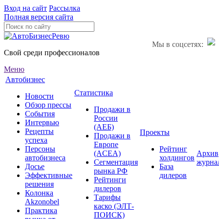
Вход на сайт
Рассылка
Полная версия сайта
Мы в соцсетях:
Свой среди профессионалов
Меню
Автобизнес
Статистика
Новости
Обзор прессы
Продажи в
События
России
Интервью
(АЕБ)
Рецепты
Проекты
Продажи в
успеха
Европе
Персоны
Рейтинг
(ACEA)
Архив
автобизнеса
холдингов
Сегментация
журна
Досье
База
рынка РФ
Эффективные
дилеров
Рейтинги
решения
дилеров
Колонка
Тарифы
Akzonobel
каско (ЭЛТ-
Практика
ПОИСК)