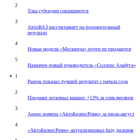
2
Тока субсидии сокращаются
3
АвтоВАЗ рассчитывает на положительный
результат
4
Новые модели «Москвича» почти не продаются
5
Назначен новый руководитель «Соллерс Алабуга»
1
Рынок показал лучший результат с начала года
2
Продажи легковых машин: +13% за семь месяцев
3
Анонс номера «АвтоБизнесРевю» за июль-август
4
«АвтоБизнесРевю» актуализировал базу дилеров