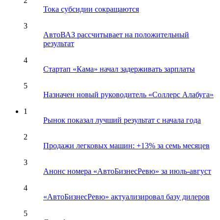
2
Тока субсидии сокращаются
3
АвтоВАЗ рассчитывает на положительный
результат
4
Стартап «Кама» начал задерживать зарплаты
5
Назначен новый руководитель «Соллерс Алабуга»
1
Рынок показал лучший результат с начала года
2
Продажи легковых машин: +13% за семь месяцев
3
Анонс номера «АвтоБизнесРевю» за июль-август
4
«АвтоБизнесРевю» актуализировал базу дилеров
5