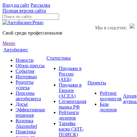
Вход на сайт
Рассылка
Полная версия сайта
Мы в соцсетях:
Свой среди профессионалов
Меню
Автобизнес
Статистика
Новости
Обзор прессы
Продажи в
События
России
Интервью
(АЕБ)
Рецепты
Проекты
Продажи в
успеха
Европе
Персоны
Рейтинг
(ACEA)
Архив
автобизнеса
холдингов
Сегментация
журна
Досье
База
рынка РФ
Эффективные
дилеров
Рейтинги
решения
дилеров
Колонка
Тарифы
Akzonobel
каско (ЭЛТ-
Практика
ПОИСК)