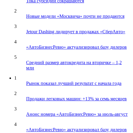
Тока субсидии сокращаются
2
Новые модели «Москвича» почти не продаются
3
Jetour Dashing лидирует в продажах «СберАвто»
4
«АвтоБизнесРевю» актуализировал базу дилеров
5
Средний размер автокредита на вторичке – 1,2
млн
1
Рынок показал лучший результат с начала года
2
Продажи легковых машин: +13% за семь месяцев
3
Анонс номера «АвтоБизнесРевю» за июль-август
4
«АвтоБизнесРевю» актуализировал базу дилеров