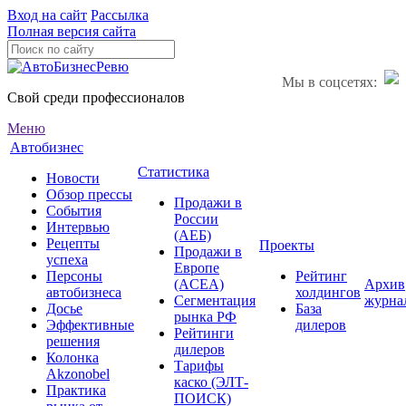
Вход на сайт
Рассылка
Полная версия сайта
Мы в соцсетях:
Свой среди профессионалов
Меню
Автобизнес
Статистика
Новости
Обзор прессы
Продажи в
События
России
Интервью
(АЕБ)
Рецепты
Проекты
Продажи в
успеха
Европе
Персоны
Рейтинг
(ACEA)
Архив
автобизнеса
холдингов
Сегментация
журна
Досье
База
рынка РФ
Эффективные
дилеров
Рейтинги
решения
дилеров
Колонка
Тарифы
Akzonobel
каско (ЭЛТ-
Практика
ПОИСК)