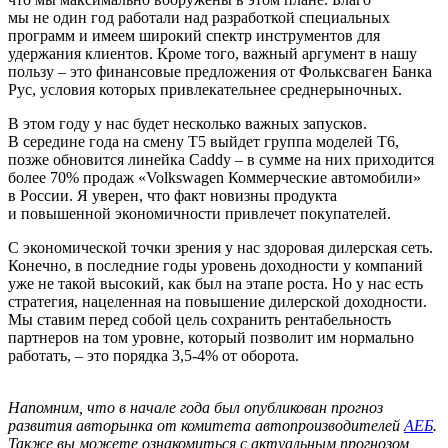
мы не один год работали над разработкой специальных
программ и имеем широкий спектр инструментов для
удержания клиентов. Кроме того, важный аргумент в нашу
пользу – это финансовые предложения от Фольксваген Банка
Рус, условия которых привлекательнее среднерыночных.
В этом году у нас будет несколько важных запусков.
В середине года на смену T5 выйдет группа моделей T6,
позже обновится линейка Caddy – в сумме на них приходится
более 70% продаж «Volkswagen Коммерческие автомобили»
в России. Я уверен, что факт новизны продукта
и повышенной экономичности привлечет покупателей.
С экономической точки зрения у нас здоровая дилерская сеть.
Конечно, в последние годы уровень доходности у компаний
уже не такой высокий, как был на этапе роста. Но у нас есть
стратегия, нацеленная на повышение дилерской доходности.
Мы ставим перед собой цель сохранить рентабельность
партнеров на том уровне, который позволит им нормально
работать, – это порядка 3,5-4% от оборота.
Напомним, что в начале года был опубликован прогноз
развития авторынка от комитета автопроизводителей
АЕБ
.
Также вы можете ознакомиться с актуальным прогнозом