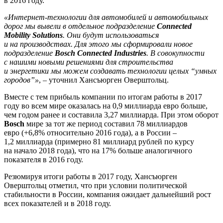
в 2016 году.
«Интернет-технологии для автомобилей и автомобильных
дорог мы вывели в отдельное подразделение
Connected
Mobility Solutions
. Они будут использоваться
и на производствах. Для этого мы сформировали новое
подразделение
Bosch Connected Industries
. В совокупности
с нашими новыми решениями для строительства
и энергетики мы можем создавать технологии целых “умных
городов”»
, – уточнил Хансъюрген Оверштольц.
Вместе с тем прибыль компании по итогам работы в 2017
году во всем мире оказалась на 0,9 миллиарда евро больше,
чем годом ранее и составила 3,27 миллиарда. При этом оборот
Bosch
мире за тот же период составил 78 миллиардов
евро (+6,8% относительно 2016 года), а в России –
1,2 миллиарда (примерно 81 миллиард рублей по курсу
на начало 2018 года), что на 17% больше аналогичного
показателя в 2016 году.
Резюмируя итоги работы в 2017 году, Хансъюрген
Оверштольц отметил, что при условии политической
стабильности в России, компания ожидает дальнейший рост
всех показателей и в 2018 году.