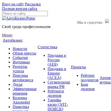
Вход на сайт
Рассылка
Полная версия сайта
Мы в соцсетях:
Свой среди профессионалов
Меню
Автобизнес
Статистика
Новости
Обзор прессы
Продажи в
События
России
Интервью
(АЕБ)
Рецепты
Проекты
Продажи в
успеха
Европе
Персоны
Рейтинг
(ACEA)
Архив
автобизнеса
холдингов
Сегментация
журна
Досье
База
рынка РФ
Эффективные
дилеров
Рейтинги
решения
дилеров
Колонка
Тарифы
Akzonobel
каско (ЭЛТ-
Практика
ПОИСК)