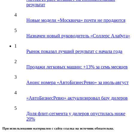
результат
4
Новые модели «Москвича» почти не продаются
5
Назначен новый руководитель «Соллерс Алабуга»
1
Рынок показал лучший результат с начала года
2
Продажи легковых машин: +13% за семь месяцев
3
Анонс номера «АвтоБизнесРевю» за июль-август
4
«АвтоБизнесРевю» актуализировал базу дилеров
5
Доля флит-сегмента у дилеров опустилась ниже
20%
При использовании материалов с сайта ссылка на источник обязательна.