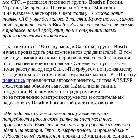
же СТО,
– рассказал президент группы
Bosch
в России,
Украине, Белоруссии, Центральной Азии, Монголии
и на Кавказе Хансъюрген Оверштольц. –
Сегодня одних
только СТО у нас без малого 2 тысячи. Кроме того, с самого
начала работы задача
Bosch
в России заключалась не только
в продаже нашей продукции, но и в открытии новых
производственных площадок».
Так, запустив в 1996 году завод в Саратове, группа
Bosch
начала производить ряд компонентов для двигателей. В том
же году компания открыла производство свечей зажигания
и систем бензинового впрыска в Энгельсе. Спустя 10 лет
начал работу завод под Санкт-Петербургом по производству
холодильников, а затем завод стиральных машин. В 2015 году
появились
производства автокомпонентов, систем ABS/ESP
с ежегодным объемом выпуска 1,2 миллиона единиц
продукции. В целом вместе с предприятиями
по изготовлению электроинструментов и отопительных
радиаторов у
Bosch
в России работает семь заводов.
«Мы и дальше будем стремиться удовлетворять
потребности российского рынка за счет местного
производства. Вместе с тем продукция российских заводов
идет и на экспорт. Это примерно половина производимых
в России свечей зажигания
[порядка 33 миллионов единиц. –