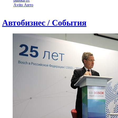
рынка от
Аvito Авто
Автобизнес / События