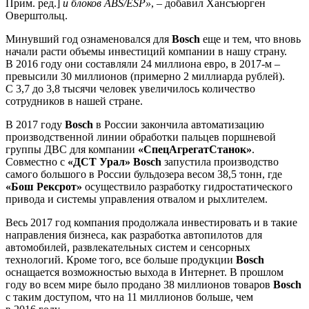
Прим. ред.]
и блоков ABS/ESP»
, – добавил Хансъюрген
Оверштольц.
Минувший год ознаменовался для
Bosch
еще и тем, что вновь
начали расти объемы инвестиций компании в нашу страну.
В 2016 году они составляли 24 миллиона евро, в 2017-м –
превысили 30 миллионов (примерно 2 миллиарда рублей).
С 3,7 до 3,8 тысячи человек увеличилось количество
сотрудников в нашей стране.
В 2017 году
Bosch
в России закончила автоматизацию
производственной линии обработки пальцев поршневой
группы ДВС для компании
«СпецАгрегатСтанок»
.
Совместно с
«ДСТ Урал» Bosch
запустила производство
самого большого в России бульдозера весом 38,5 тонн, где
«Бош Рексрот»
осуществило разработку гидростатического
привода и системы управления отвалом и рыхлителем.
Весь 2017 год компания продолжала инвестировать и в такие
направления бизнеса, как разработка автопилотов для
автомобилей, развлекательных систем и сенсорных
технологий. Кроме того, все больше продукции
Bosch
оснащается возможностью выхода в Интернет. В прошлом
году во всем мире было продано 38 миллионов товаров
Bosch
с таким доступом, что на 11 миллионов больше, чем