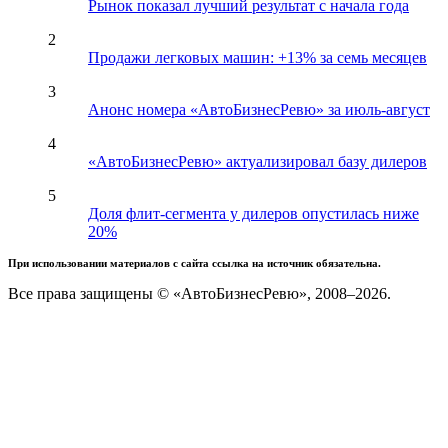
Рынок показал лучший результат с начала года
2
Продажи легковых машин: +13% за семь месяцев
3
Анонс номера «АвтоБизнесРевю» за июль-август
4
«АвтоБизнесРевю» актуализировал базу дилеров
5
Доля флит-сегмента у дилеров опустилась ниже
20%
При использовании материалов с сайта ссылка на источник обязательна.
Все права защищены © «АвтоБизнесРевю», 2008–2026.