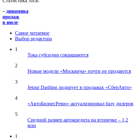
Статистика АЕБ:
–
динамика
продаж
в июле
Самое читаемое
Выбор редактора
1
Тока субсидии сокращаются
2
Новые модели «Москвича» почти не продаются
3
Jetour Dashing лидирует в продажах «СберАвто»
4
«АвтоБизнесРевю» актуализировал базу дилеров
5
Средний размер автокредита на вторичке – 1,2
млн
1