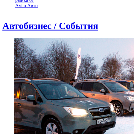
рынка от
Аvito Авто
Автобизнес / События