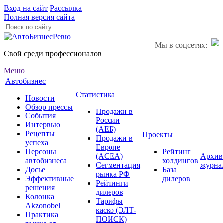
Вход на сайт
Рассылка
Полная версия сайта
Мы в соцсетях:
Свой среди профессионалов
Меню
Автобизнес
Статистика
Новости
Обзор прессы
Продажи в
События
России
Интервью
(АЕБ)
Рецепты
Проекты
Продажи в
успеха
Европе
Персоны
Рейтинг
(ACEA)
Архив
автобизнеса
холдингов
Сегментация
журна
Досье
База
рынка РФ
Эффективные
дилеров
Рейтинги
решения
дилеров
Колонка
Тарифы
Akzonobel
каско (ЭЛТ-
Практика
ПОИСК)