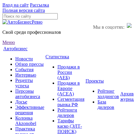
Вход на сайт
Рассылка
Полная версия сайта
Мы в соцсетях:
Свой среди профессионалов
Меню
Автобизнес
Статистика
Новости
Обзор прессы
Продажи в
События
России
Интервью
(АЕБ)
Рецепты
Проекты
Продажи в
успеха
Европе
Персоны
Рейтинг
(ACEA)
Архив
автобизнеса
холдингов
Сегментация
журна
Досье
База
рынка РФ
Эффективные
дилеров
Рейтинги
решения
дилеров
Колонка
Тарифы
Akzonobel
каско (ЭЛТ-
Практика
ПОИСК)