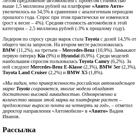
Летом предложение автомобилей с пробегом стоимостью
выше 1,5 миллиона рублей на платформе
«Авито Авто»
увеличилось на 34,5% в сравнении с аналогичным периодом
прошлого года. Спрос при этом практически не изменился
(рост к весне – 4%). Средняя стоимость автомобиля в этой
категории – 2,5 миллиона рублей (-3% к прошлому году).
Лидером по спросу среди марок стала
Toyota
с долей 14,5% от
общего числа запросов. На втором месте расположилась
BMW
(11,2%), на третьем –
Mercedes-Benz
(10,9%). Замыкают
первую пятерку
Kia
(9%) и
Hyundai
(6,9%). Среди моделей
наибольшим спросом пользовалась
Toyota Camry
(6,2%). За
ней следуют
Mercedes-Benz E-Klasse
(2,3%),
BMW 5er
(2,3%),
Toyota Land Cruiser
(2,2%) и
BMW X5
(1,8%).
«Мы видим, что приверженность российских автовладельцев
марке
Toyota
сохраняется, многие модели обладают
достаточно высокой ликвидностью. Одновременно и
количество машин этой марки на платформе растет –
предложение выросло почти на четверть за год»
, – отметил
директор направления «Автомобили» в
«Авито»
Вадим
Иванов.
Рассылка