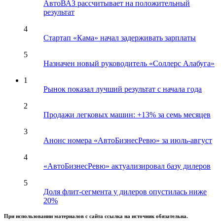
АвтоВАЗ рассчитывает на положительный
результат
4
Стартап «Кама» начал задерживать зарплаты
5
Назначен новый руководитель «Соллерс Алабуга»
1
Рынок показал лучший результат с начала года
2
Продажи легковых машин: +13% за семь месяцев
3
Анонс номера «АвтоБизнесРевю» за июль-август
4
«АвтоБизнесРевю» актуализировал базу дилеров
5
Доля флит-сегмента у дилеров опустилась ниже
20%
При использовании материалов с сайта ссылка на источник обязательна.